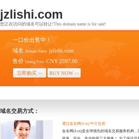
jzlishi.com
您正在访问的域名可以转让!This domain name is for sale!
一口价出售中！
域名
jzlishi.com
Domain Name:
售价
CNY 2597.00
Listing Price:
立即购买
BUY NOW
>>
>>
域名交易方式：
通过金名网(4.cn) 中介交易
金名网(4.cn)是全球领先的域名交易服务机
简单、安全、专业的第三方服务！ 为了保证交