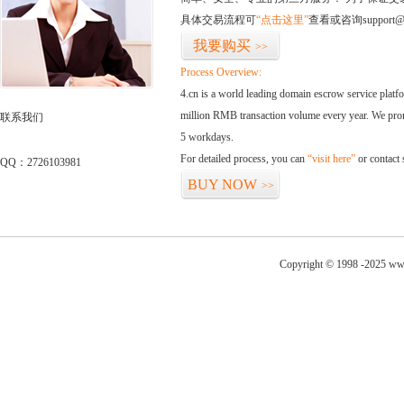
具体交易流程可
“点击这里”
查看或咨询support@
我要购买
>>
Process Overview:
4.cn is a world leading domain escrow service plat
million RMB transaction volume every year. We promi
联系我们
5 workdays.
For detailed process, you can
“visit here”
or contact
QQ：2726103981
BUY NOW
>>
Copyright © 1998 -2025 www